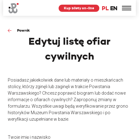
PL
EN
Kup bilety on-line
Powrót
Edytuj
listę ofiar
cywilnych
Posiadasz jakiekolwiek dane lub materiały o mieszkańcach
stolicy, którzy zginęli lub zaginęli w trakcie Powstania
Warszawskiego? Chcesz poprawić biogram lub dodać nowe
informacje o ofiarach cywilnych? Zaproponuj zmiany w
formularzu. Wszystkie uwagi będą weryfikowanie przez grono
historyków Muzeum Powstania Warszawskiego i po
weryfikacji uzupełniane w bazie.
Twoje imię i nazwisko