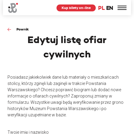
PL
EN
Kup bilety on-line
Powrót
Edytuj
listę ofiar
cywilnych
Posiadasz jakiekolwiek dane lub materiały o mieszkańcach
stolicy, którzy zginęli lub zaginęli w trakcie Powstania
Warszawskiego? Chcesz poprawić biogram lub dodać nowe
informacje o ofiarach cywilnych? Zaproponuj zmiany w
formularzu. Wszystkie uwagi będą weryfikowanie przez grono
historyków Muzeum Powstania Warszawskiego i po
weryfikacji uzupełniane w bazie.
Twoje imię i nazwisko