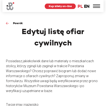
PL
EN
Kup bilety on-line
Powrót
Edytuj
listę ofiar
cywilnych
Posiadasz jakiekolwiek dane lub materiały o mieszkańcach
stolicy, którzy zginęli lub zaginęli w trakcie Powstania
Warszawskiego? Chcesz poprawić biogram lub dodać nowe
informacje o ofiarach cywilnych? Zaproponuj zmiany w
formularzu. Wszystkie uwagi będą weryfikowanie przez grono
historyków Muzeum Powstania Warszawskiego i po
weryfikacji uzupełniane w bazie.
Twoje imię i nazwisko