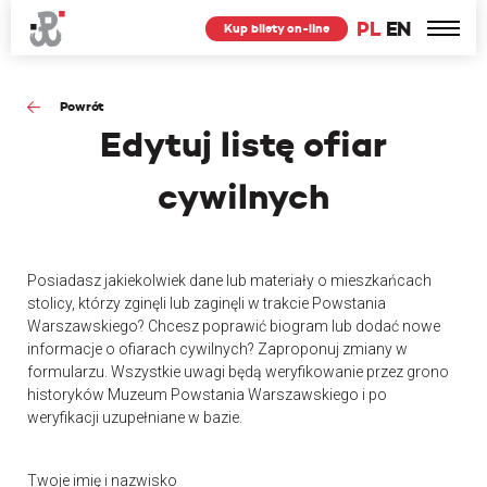
PL
EN
Kup bilety on-line
Powrót
Edytuj
listę ofiar
cywilnych
Posiadasz jakiekolwiek dane lub materiały o mieszkańcach
stolicy, którzy zginęli lub zaginęli w trakcie Powstania
Warszawskiego? Chcesz poprawić biogram lub dodać nowe
informacje o ofiarach cywilnych? Zaproponuj zmiany w
formularzu. Wszystkie uwagi będą weryfikowanie przez grono
historyków Muzeum Powstania Warszawskiego i po
weryfikacji uzupełniane w bazie.
Twoje imię i nazwisko