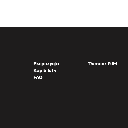
Ekspozycja
Tłumacz PJM
Kup bilety
FAQ