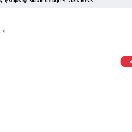
ent
d