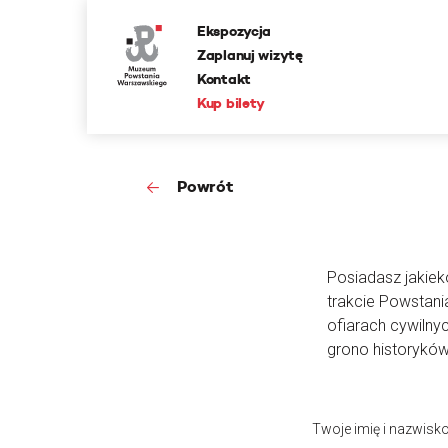
Ekspozycja
Zaplanuj wizytę
Kontakt
Kup bilety
Powrót
Posiadasz jakieko
trakcie Powstan
ofiarach cywilny
grono historyków
Twoje imię i nazwisk