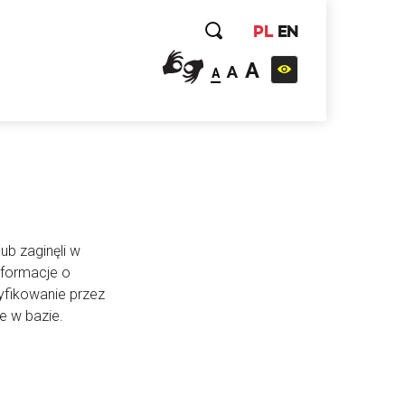
PL
EN
A
A
A
ub zaginęli w
nformacje o
yfikowanie przez
e w bazie.