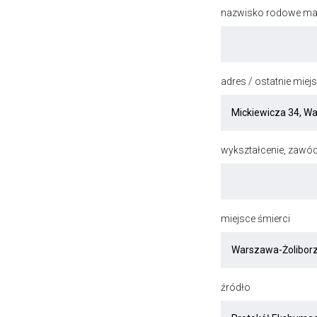
nazwisko rodowe mat
adres / ostatnie mie
wykształcenie, zawód
miejsce śmierci
źródło