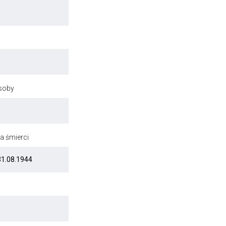
osoby
a śmierci