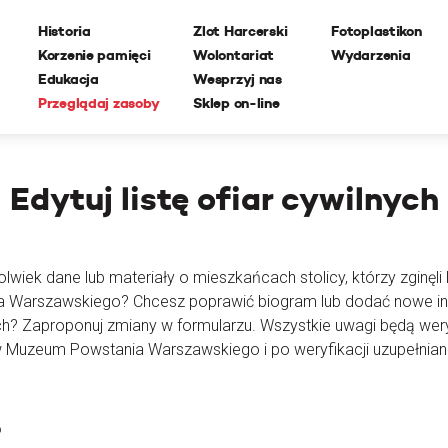
Historia
Zlot Harcerski
Fotoplastikon
Korzenie pamięci
Wolontariat
Wydarzenia
Edukacja
Wesprzyj nas
Przeglądaj zasoby
Sklep on-line
Edytuj
listę ofiar cywilnych
lwiek dane lub materiały o mieszkańcach stolicy, którzy zginęli l
ia Warszawskiego? Chcesz poprawić biogram lub dodać nowe i
ch? Zaproponuj zmiany w formularzu. Wszystkie uwagi będą wer
 Muzeum Powstania Warszawskiego i po weryfikacji uzupełnian
o