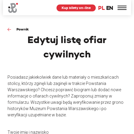
PL
EN
Kup bilety on-line
Powrót
Edytuj
listę ofiar
cywilnych
Posiadasz jakiekolwiek dane lub materiały o mieszkańcach
stolicy, którzy zginęli lub zaginęli w trakcie Powstania
Warszawskiego? Chcesz poprawić biogram lub dodać nowe
informacje o ofiarach cywilnych? Zaproponuj zmiany w
formularzu. Wszystkie uwagi będą weryfikowanie przez grono
historyków Muzeum Powstania Warszawskiego i po
weryfikacji uzupełniane w bazie.
Twoje imię i nazwisko