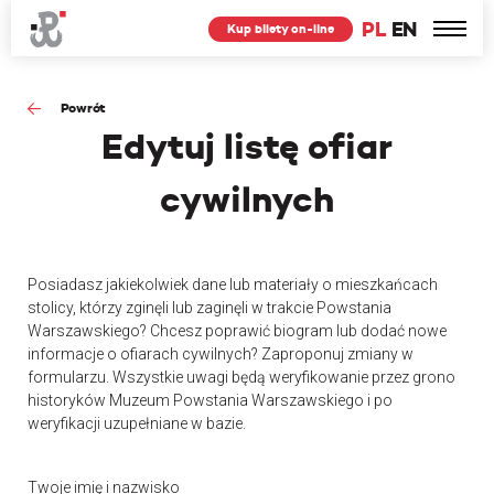
PL
EN
Kup bilety on-line
Powrót
Edytuj
listę ofiar
cywilnych
Posiadasz jakiekolwiek dane lub materiały o mieszkańcach
stolicy, którzy zginęli lub zaginęli w trakcie Powstania
Warszawskiego? Chcesz poprawić biogram lub dodać nowe
informacje o ofiarach cywilnych? Zaproponuj zmiany w
formularzu. Wszystkie uwagi będą weryfikowanie przez grono
historyków Muzeum Powstania Warszawskiego i po
weryfikacji uzupełniane w bazie.
Twoje imię i nazwisko