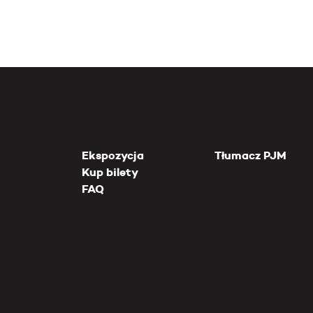
Ekspozycja
Tłumacz PJM
Kup bilety
FAQ