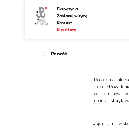
Ekspozycja
Zaplanuj wizytę
Kontakt
Kup bilety
Powrót
Posiadasz jakieko
trakcie Powstan
ofiarach cywilny
grono historyków
Twoje imię i nazwisk