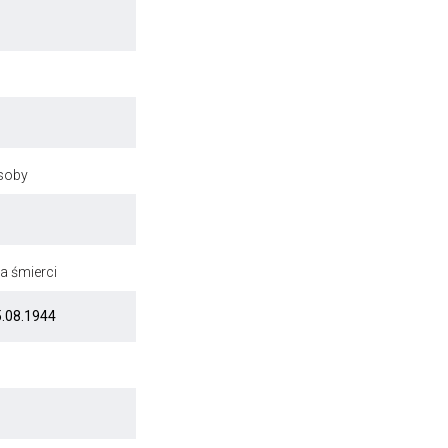
osoby
a śmierci