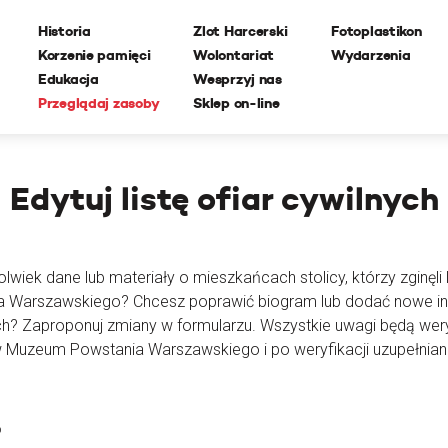
Historia
Zlot Harcerski
Fotoplastikon
Korzenie pamięci
Wolontariat
Wydarzenia
Edukacja
Wesprzyj nas
Przeglądaj zasoby
Sklep on-line
Edytuj
listę ofiar cywilnych
lwiek dane lub materiały o mieszkańcach stolicy, którzy zginęli l
ia Warszawskiego? Chcesz poprawić biogram lub dodać nowe i
ch? Zaproponuj zmiany w formularzu. Wszystkie uwagi będą wer
 Muzeum Powstania Warszawskiego i po weryfikacji uzupełnian
o