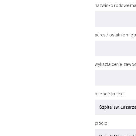
nazwisko rodowe mat
adres / ostatnie mie
wykształcenie, zawód
miejsce śmierci
źródło