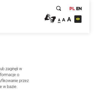
PL
EN
A
A
A
ub zaginęli w
nformacje o
yfikowanie przez
e w bazie.