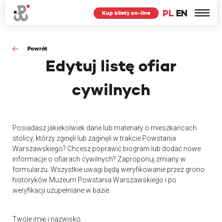
PL
EN
Kup bilety on-line
Powrót
Edytuj
listę ofiar
cywilnych
Posiadasz jakiekolwiek dane lub materiały o mieszkańcach
stolicy, którzy zginęli lub zaginęli w trakcie Powstania
Warszawskiego? Chcesz poprawić biogram lub dodać nowe
informacje o ofiarach cywilnych? Zaproponuj zmiany w
formularzu. Wszystkie uwagi będą weryfikowanie przez grono
historyków Muzeum Powstania Warszawskiego i po
weryfikacji uzupełniane w bazie.
Twoje imię i nazwisko