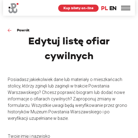
PL
EN
Kup bilety on-line
Powrót
Edytuj
listę ofiar
cywilnych
Posiadasz jakiekolwiek dane lub materiały o mieszkańcach
stolicy, którzy zginęli lub zaginęli w trakcie Powstania
Warszawskiego? Chcesz poprawić biogram lub dodać nowe
informacje o ofiarach cywilnych? Zaproponuj zmiany w
formularzu. Wszystkie uwagi będą weryfikowanie przez grono
historyków Muzeum Powstania Warszawskiego i po
weryfikacji uzupełniane w bazie.
Twoje imię i nazwisko