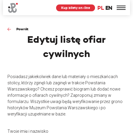
PL
EN
Kup bilety on-line
Powrót
Edytuj
listę ofiar
cywilnych
Posiadasz jakiekolwiek dane lub materiały o mieszkańcach
stolicy, którzy zginęli lub zaginęli w trakcie Powstania
Warszawskiego? Chcesz poprawić biogram lub dodać nowe
informacje o ofiarach cywilnych? Zaproponuj zmiany w
formularzu. Wszystkie uwagi będą weryfikowanie przez grono
historyków Muzeum Powstania Warszawskiego i po
weryfikacji uzupełniane w bazie.
Twoje imię i nazwisko