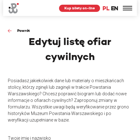
PL
EN
Kup bilety on-line
Powrót
Edytuj
listę ofiar
cywilnych
Posiadasz jakiekolwiek dane lub materiały o mieszkańcach
stolicy, którzy zginęli lub zaginęli w trakcie Powstania
Warszawskiego? Chcesz poprawić biogram lub dodać nowe
informacje o ofiarach cywilnych? Zaproponuj zmiany w
formularzu. Wszystkie uwagi będą weryfikowanie przez grono
historyków Muzeum Powstania Warszawskiego i po
weryfikacji uzupełniane w bazie.
Twoje imię i nazwisko