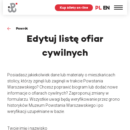
PL
EN
Kup bilety on-line
Powrót
Edytuj
listę ofiar
cywilnych
Posiadasz jakiekolwiek dane lub materiały o mieszkańcach
stolicy, którzy zginęli lub zaginęli w trakcie Powstania
Warszawskiego? Chcesz poprawić biogram lub dodać nowe
informacje o ofiarach cywilnych? Zaproponuj zmiany w
formularzu. Wszystkie uwagi będą weryfikowanie przez grono
historyków Muzeum Powstania Warszawskiego i po
weryfikacji uzupełniane w bazie.
Twoje imię i nazwisko