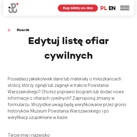
PL
EN
Kup bilety on-line
Powrót
Edytuj
listę ofiar
cywilnych
Posiadasz jakiekolwiek dane lub materiały o mieszkańcach
stolicy, którzy zginęli lub zaginęli w trakcie Powstania
Warszawskiego? Chcesz poprawić biogram lub dodać nowe
informacje o ofiarach cywilnych? Zaproponuj zmiany w
formularzu. Wszystkie uwagi będą weryfikowanie przez grono
historyków Muzeum Powstania Warszawskiego i po
weryfikacji uzupełniane w bazie.
Twoje imię i nazwisko