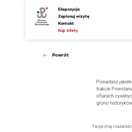
Ekspozycja
Zaplanuj wizytę
Kontakt
Kup bilety
Powrót
Posiadasz jakieko
trakcie Powstan
ofiarach cywilny
grono historyków
Twoje imię i nazwisk