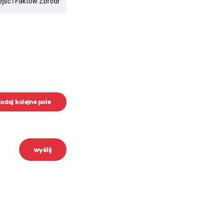
odaj kolejne pole
wyślij