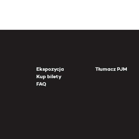
Ekspozycja
Tłumacz PJM
Kup bilety
FAQ