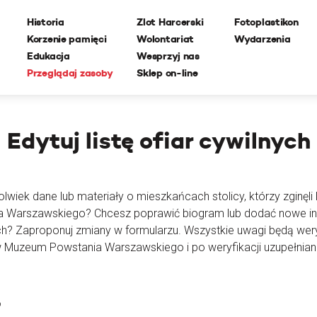
Historia
Zlot Harcerski
Fotoplastikon
Korzenie pamięci
Wolontariat
Wydarzenia
Edukacja
Wesprzyj nas
Przeglądaj zasoby
Sklep on-line
Edytuj
listę ofiar cywilnych
lwiek dane lub materiały o mieszkańcach stolicy, którzy zginęli l
ia Warszawskiego? Chcesz poprawić biogram lub dodać nowe i
ch? Zaproponuj zmiany w formularzu. Wszystkie uwagi będą wer
 Muzeum Powstania Warszawskiego i po weryfikacji uzupełnian
o