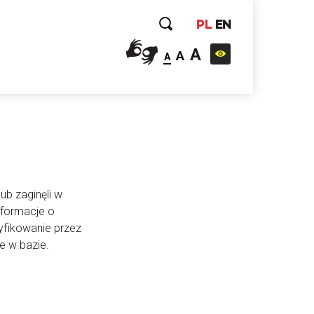
PL
EN
A
A
A
ub zaginęli w
nformacje o
yfikowanie przez
e w bazie.