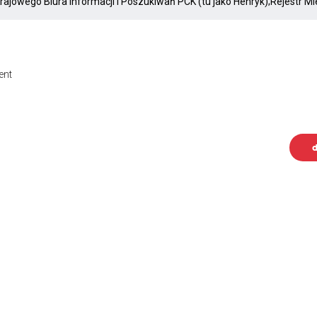
ent
d