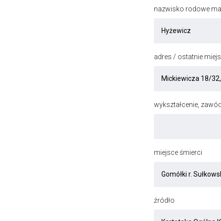
nazwisko rodowe mat
adres / ostatnie mie
wykształcenie, zawód
miejsce śmierci
źródło