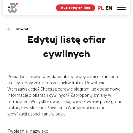
PL
EN
Kup bilety on-line
Powrót
Edytuj
listę ofiar
cywilnych
Posiadasz jakiekolwiek dane lub materiały o mieszkańcach
stolicy, którzy zginęli lub zaginęli w trakcie Powstania
Warszawskiego? Chcesz poprawić biogram lub dodać nowe
informacje o ofiarach cywilnych? Zaproponuj zmiany w
formularzu. Wszystkie uwagi będą weryfikowanie przez grono
historyków Muzeum Powstania Warszawskiego i po
weryfikacji uzupełniane w bazie.
Twoje imię i nazwisko