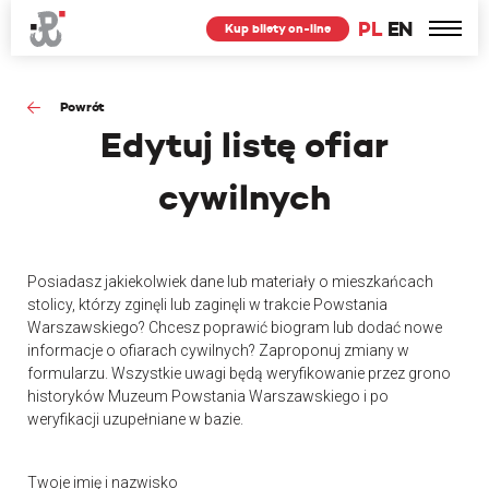
PL
EN
Kup bilety on-line
Powrót
Edytuj
listę ofiar
cywilnych
Posiadasz jakiekolwiek dane lub materiały o mieszkańcach
stolicy, którzy zginęli lub zaginęli w trakcie Powstania
Warszawskiego? Chcesz poprawić biogram lub dodać nowe
informacje o ofiarach cywilnych? Zaproponuj zmiany w
formularzu. Wszystkie uwagi będą weryfikowanie przez grono
historyków Muzeum Powstania Warszawskiego i po
weryfikacji uzupełniane w bazie.
Twoje imię i nazwisko