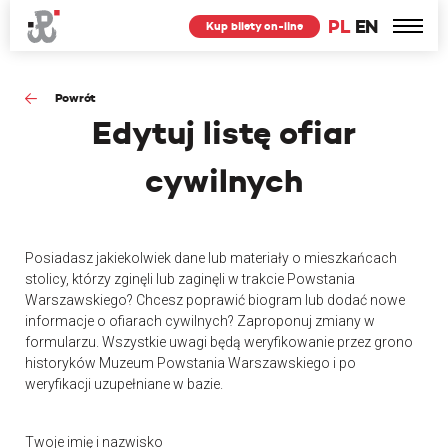
PL
EN
Kup bilety on-line
Powrót
Edytuj
listę ofiar
cywilnych
Posiadasz jakiekolwiek dane lub materiały o mieszkańcach
stolicy, którzy zginęli lub zaginęli w trakcie Powstania
Warszawskiego? Chcesz poprawić biogram lub dodać nowe
informacje o ofiarach cywilnych? Zaproponuj zmiany w
formularzu. Wszystkie uwagi będą weryfikowanie przez grono
historyków Muzeum Powstania Warszawskiego i po
weryfikacji uzupełniane w bazie.
Twoje imię i nazwisko