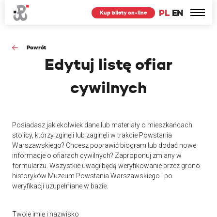
PL
EN
Kup bilety on-line
Powrót
Edytuj
listę ofiar
cywilnych
Posiadasz jakiekolwiek dane lub materiały o mieszkańcach
stolicy, którzy zginęli lub zaginęli w trakcie Powstania
Warszawskiego? Chcesz poprawić biogram lub dodać nowe
informacje o ofiarach cywilnych? Zaproponuj zmiany w
formularzu. Wszystkie uwagi będą weryfikowanie przez grono
historyków Muzeum Powstania Warszawskiego i po
weryfikacji uzupełniane w bazie.
Twoje imię i nazwisko