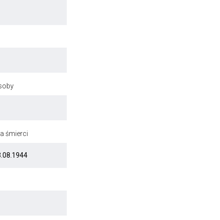
osoby
a śmierci