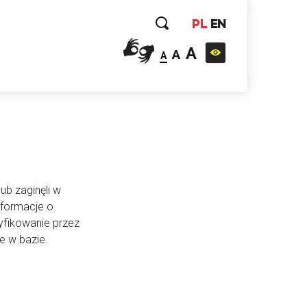
PL
EN
A
A
A
ub zaginęli w
nformacje o
yfikowanie przez
e w bazie.