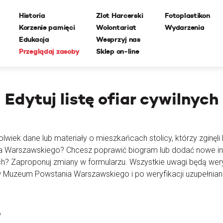
Historia
Zlot Harcerski
Fotoplastikon
Korzenie pamięci
Wolontariat
Wydarzenia
Edukacja
Wesprzyj nas
Przeglądaj zasoby
Sklep on-line
Edytuj
listę ofiar cywilnych
lwiek dane lub materiały o mieszkańcach stolicy, którzy zginęli l
ia Warszawskiego? Chcesz poprawić biogram lub dodać nowe i
ch? Zaproponuj zmiany w formularzu. Wszystkie uwagi będą wer
 Muzeum Powstania Warszawskiego i po weryfikacji uzupełnian
o