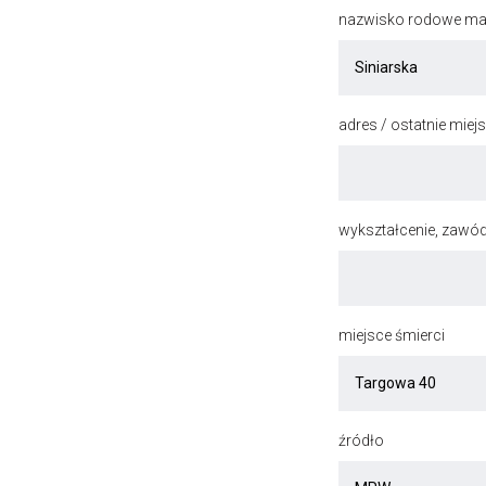
nazwisko rodowe mat
adres / ostatnie mie
wykształcenie, zawód
miejsce śmierci
źródło