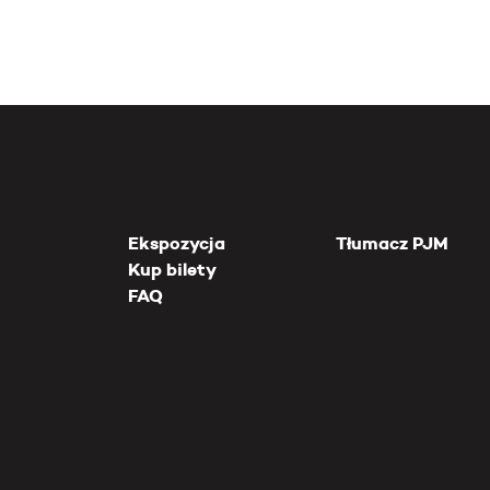
Ekspozycja
Tłumacz PJM
Kup bilety
FAQ