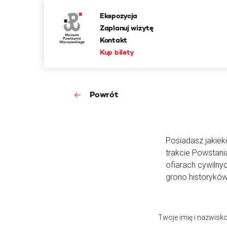
Ekspozycja
Zaplanuj wizytę
Kontakt
Kup bilety
Powrót
Posiadasz jakieko
trakcie Powstan
ofiarach cywilny
grono historyków
Twoje imię i nazwisk