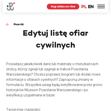
PL
EN
Kup bilety on-line
Powrót
Edytuj
listę ofiar
cywilnych
Posiadasz jakiekolwiek dane lub materiały o mieszkańcach
stolicy, którzy zginęli lub zaginęli w trakcie Powstania
Warszawskiego? Chcesz poprawić biogram lub dodać nowe
informacje o ofiarach cywilnych? Zaproponuj zmiany w
formularzu. Wszystkie uwagi będą weryfikowanie przez grono
historyków Muzeum Powstania Warszawskiego i po
weryfikacji uzupełniane w bazie.
Twoje imię i nazwisko