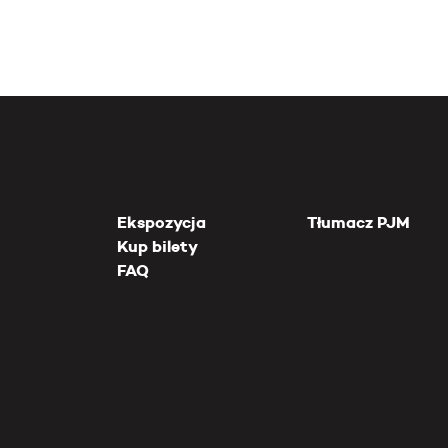
Ekspozycja
Tłumacz PJM
Kup bilety
FAQ