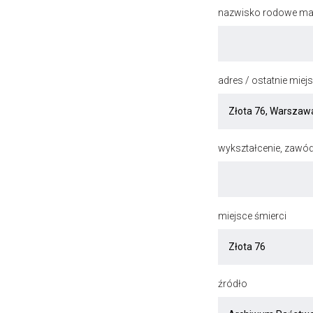
nazwisko rodowe mat
adres / ostatnie mie
wykształcenie, zawód
miejsce śmierci
źródło