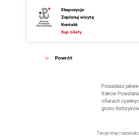
Ekspozycja
Zaplanuj wizytę
Kontakt
Kup bilety
Powrót
Posiadasz jakieko
trakcie Powstan
ofiarach cywilny
grono historyków
Twoje imię i nazwisk