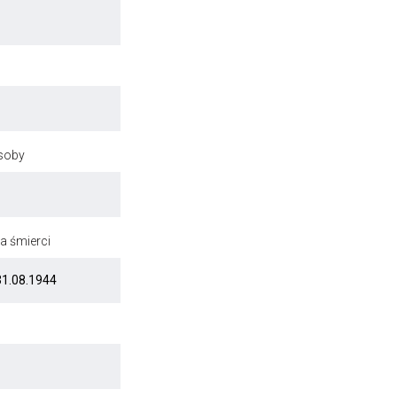
osoby
a śmierci