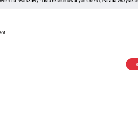
ent
d