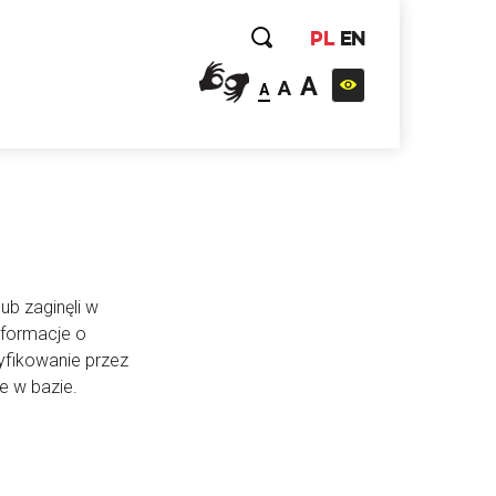
PL
EN
A
A
A
ub zaginęli w
nformacje o
yfikowanie przez
e w bazie.