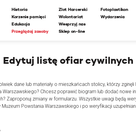
Historia
Zlot Harcerski
Fotoplastikon
Korzenie pamięci
Wolontariat
Wydarzenia
Edukacja
Wesprzyj nas
Przeglądaj zasoby
Sklep on-line
Edytuj
listę ofiar cywilnych
lwiek dane lub materiały o mieszkańcach stolicy, którzy zginęli l
ia Warszawskiego? Chcesz poprawić biogram lub dodać nowe i
ch? Zaproponuj zmiany w formularzu. Wszystkie uwagi będą wer
 Muzeum Powstania Warszawskiego i po weryfikacji uzupełnian
o