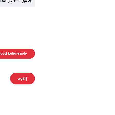
odaj kolejne pole
wyślij