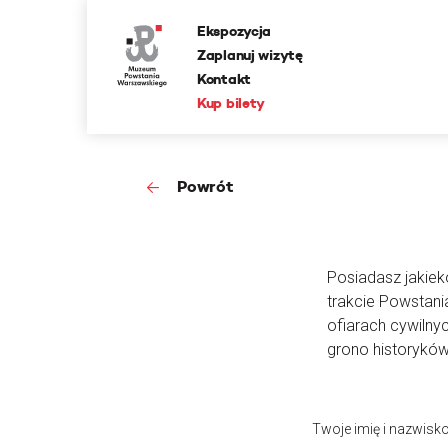
Ekspozycja
Zaplanuj wizytę
Kontakt
Kup bilety
Powrót
Posiadasz jakieko
trakcie Powstan
ofiarach cywilny
grono historyków
Twoje imię i nazwisk