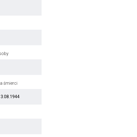
osoby
a śmierci