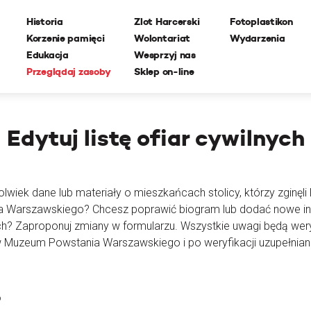
Historia
Zlot Harcerski
Fotoplastikon
Korzenie pamięci
Wolontariat
Wydarzenia
Edukacja
Wesprzyj nas
Przeglądaj zasoby
Sklep on-line
Edytuj
listę ofiar cywilnych
lwiek dane lub materiały o mieszkańcach stolicy, którzy zginęli l
ia Warszawskiego? Chcesz poprawić biogram lub dodać nowe i
ch? Zaproponuj zmiany w formularzu. Wszystkie uwagi będą wer
 Muzeum Powstania Warszawskiego i po weryfikacji uzupełnian
o