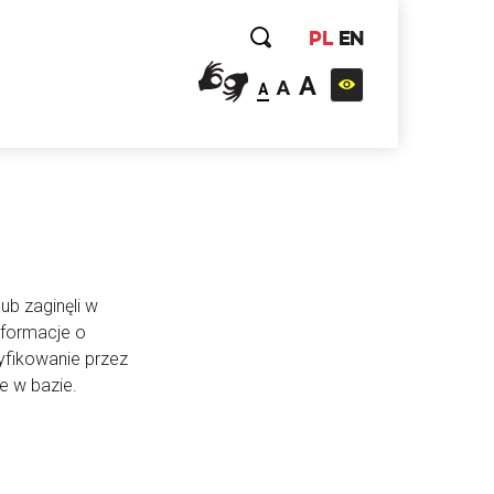
PL
EN
A
A
A
ub zaginęli w
nformacje o
yfikowanie przez
e w bazie.