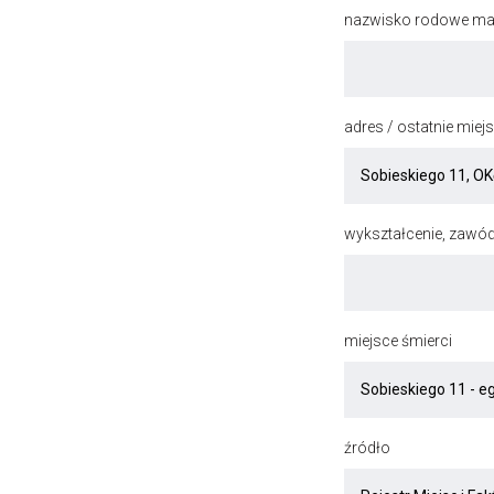
nazwisko rodowe mat
adres / ostatnie mie
wykształcenie, zawód
miejsce śmierci
źródło