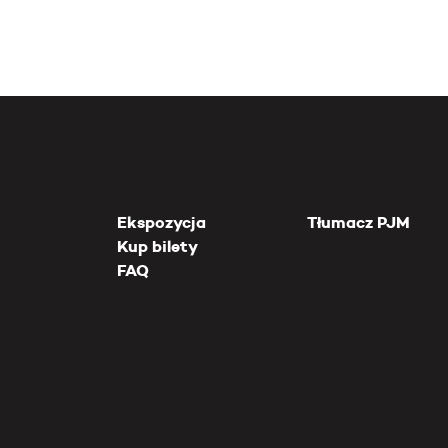
Ekspozycja
Tłumacz PJM
Kup bilety
FAQ