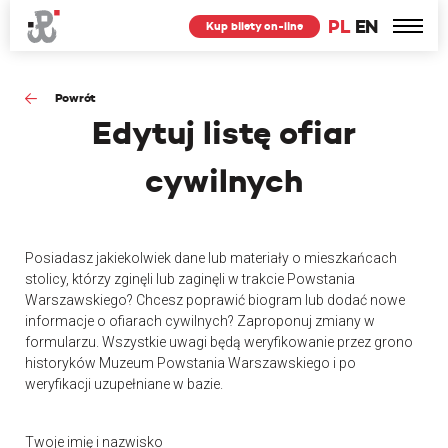
PL
EN
Kup bilety on-line
Powrót
Edytuj
listę ofiar
cywilnych
Posiadasz jakiekolwiek dane lub materiały o mieszkańcach
stolicy, którzy zginęli lub zaginęli w trakcie Powstania
Warszawskiego? Chcesz poprawić biogram lub dodać nowe
informacje o ofiarach cywilnych? Zaproponuj zmiany w
formularzu. Wszystkie uwagi będą weryfikowanie przez grono
historyków Muzeum Powstania Warszawskiego i po
weryfikacji uzupełniane w bazie.
Twoje imię i nazwisko