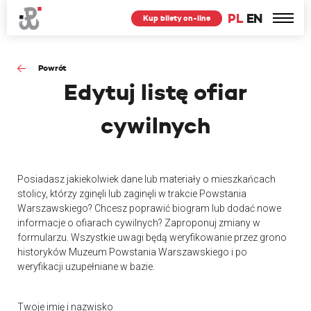
PL
EN
Kup bilety on-line
Powrót
Edytuj
listę ofiar
cywilnych
Posiadasz jakiekolwiek dane lub materiały o mieszkańcach
stolicy, którzy zginęli lub zaginęli w trakcie Powstania
Warszawskiego? Chcesz poprawić biogram lub dodać nowe
informacje o ofiarach cywilnych? Zaproponuj zmiany w
formularzu. Wszystkie uwagi będą weryfikowanie przez grono
historyków Muzeum Powstania Warszawskiego i po
weryfikacji uzupełniane w bazie.
Twoje imię i nazwisko