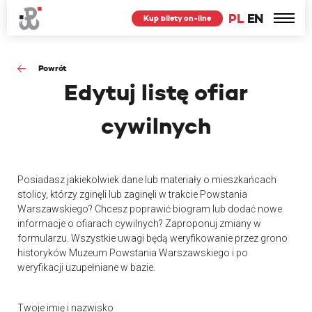
PL
EN
Kup bilety on-line
Powrót
Edytuj
listę ofiar
cywilnych
Posiadasz jakiekolwiek dane lub materiały o mieszkańcach
stolicy, którzy zginęli lub zaginęli w trakcie Powstania
Warszawskiego? Chcesz poprawić biogram lub dodać nowe
informacje o ofiarach cywilnych? Zaproponuj zmiany w
formularzu. Wszystkie uwagi będą weryfikowanie przez grono
historyków Muzeum Powstania Warszawskiego i po
weryfikacji uzupełniane w bazie.
Twoje imię i nazwisko