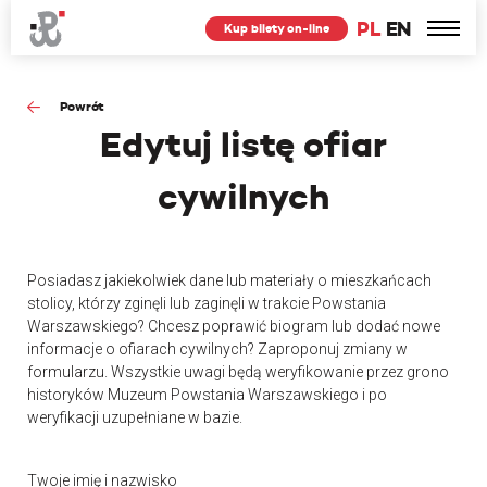
PL
EN
Kup bilety on-line
Powrót
Edytuj
listę ofiar
cywilnych
Posiadasz jakiekolwiek dane lub materiały o mieszkańcach
stolicy, którzy zginęli lub zaginęli w trakcie Powstania
Warszawskiego? Chcesz poprawić biogram lub dodać nowe
informacje o ofiarach cywilnych? Zaproponuj zmiany w
formularzu. Wszystkie uwagi będą weryfikowanie przez grono
historyków Muzeum Powstania Warszawskiego i po
weryfikacji uzupełniane w bazie.
Twoje imię i nazwisko