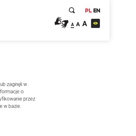
PL
EN
A
A
A
ub zaginęli w
nformacje o
yfikowanie przez
e w bazie.