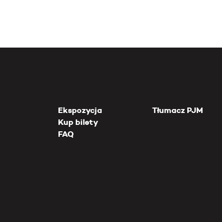
Ekspozycja
Tłumacz PJM
Kup bilety
FAQ