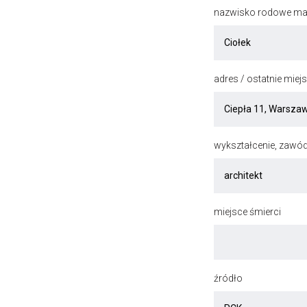
nazwisko rodowe mat
adres / ostatnie mie
wykształcenie, zawód
miejsce śmierci
źródło