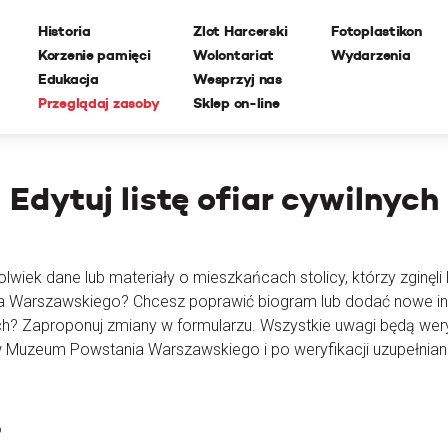
Historia
Zlot Harcerski
Fotoplastikon
Korzenie pamięci
Wolontariat
Wydarzenia
Edukacja
Wesprzyj nas
Przeglądaj zasoby
Sklep on-line
Edytuj
listę ofiar cywilnych
lwiek dane lub materiały o mieszkańcach stolicy, którzy zginęli l
ia Warszawskiego? Chcesz poprawić biogram lub dodać nowe i
ch? Zaproponuj zmiany w formularzu. Wszystkie uwagi będą wer
 Muzeum Powstania Warszawskiego i po weryfikacji uzupełnian
o