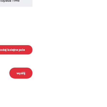
odaj kolejne pole
wyślij