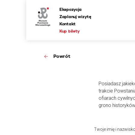
Ekspozycja
Zaplanuj wizytę
Kontakt
Kup bilety
Powrót
Posiadasz jakieko
trakcie Powstan
ofiarach cywilny
grono historyków
Twoje imię i nazwisk