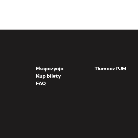
Ekspozycja
Tłumacz PJM
Kup bilety
FAQ