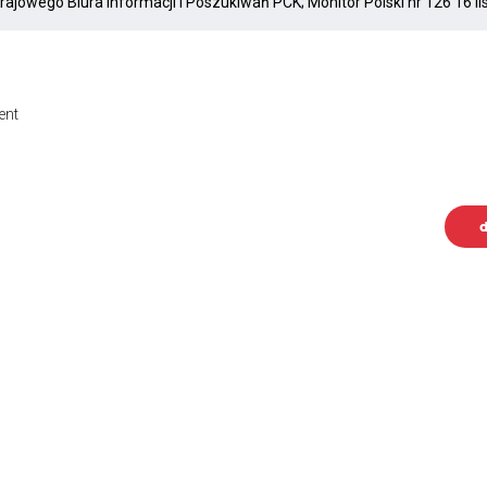
ent
d