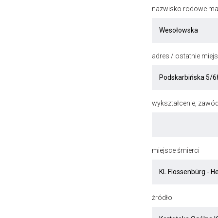
nazwisko rodowe mat
adres / ostatnie mie
wykształcenie, zawód
miejsce śmierci
źródło