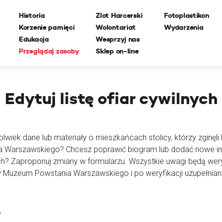
Historia
Zlot Harcerski
Fotoplastikon
Korzenie pamięci
Wolontariat
Wydarzenia
Edukacja
Wesprzyj nas
Przeglądaj zasoby
Sklep on-line
Edytuj
listę ofiar cywilnych
lwiek dane lub materiały o mieszkańcach stolicy, którzy zginęli l
ia Warszawskiego? Chcesz poprawić biogram lub dodać nowe i
ch? Zaproponuj zmiany w formularzu. Wszystkie uwagi będą wer
 Muzeum Powstania Warszawskiego i po weryfikacji uzupełnian
o