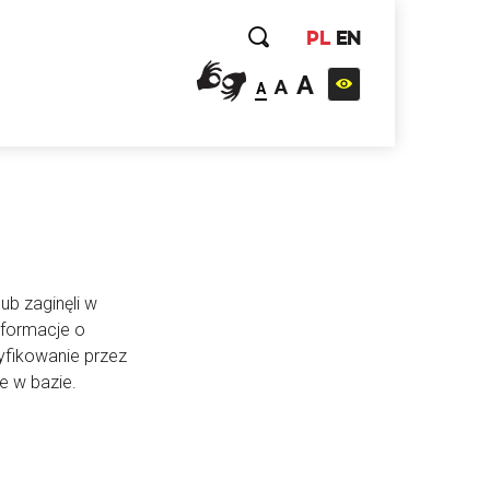
PL
EN
A
A
A
ub zaginęli w
nformacje o
yfikowanie przez
e w bazie.