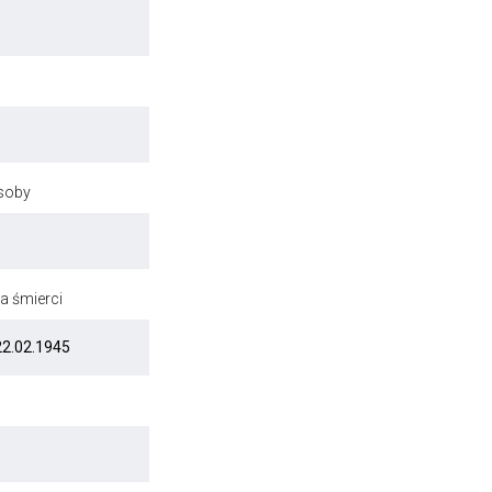
osoby
a śmierci