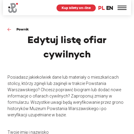
PL
EN
Kup bilety on-line
Powrót
Edytuj
listę ofiar
cywilnych
Posiadasz jakiekolwiek dane lub materiały o mieszkańcach
stolicy, którzy zginęli lub zaginęli w trakcie Powstania
Warszawskiego? Chcesz poprawić biogram lub dodać nowe
informacje o ofiarach cywilnych? Zaproponuj zmiany w
formularzu. Wszystkie uwagi będą weryfikowanie przez grono
historyków Muzeum Powstania Warszawskiego i po
weryfikacji uzupełniane w bazie.
Twoje imię i nazwisko