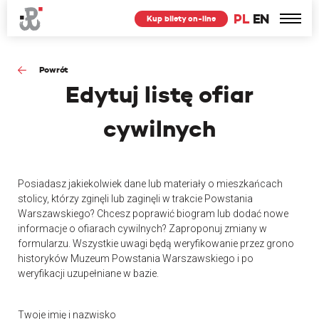
PL
EN
Kup bilety on-line
Powrót
Edytuj
listę ofiar
cywilnych
Posiadasz jakiekolwiek dane lub materiały o mieszkańcach
stolicy, którzy zginęli lub zaginęli w trakcie Powstania
Warszawskiego? Chcesz poprawić biogram lub dodać nowe
informacje o ofiarach cywilnych? Zaproponuj zmiany w
formularzu. Wszystkie uwagi będą weryfikowanie przez grono
historyków Muzeum Powstania Warszawskiego i po
weryfikacji uzupełniane w bazie.
Twoje imię i nazwisko