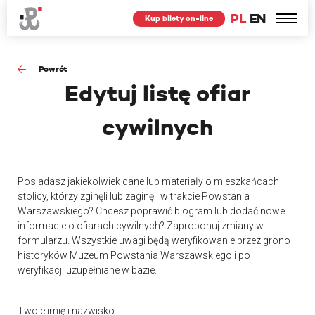
PL
EN
Kup bilety on-line
Powrót
Edytuj
listę ofiar
cywilnych
Posiadasz jakiekolwiek dane lub materiały o mieszkańcach
stolicy, którzy zginęli lub zaginęli w trakcie Powstania
Warszawskiego? Chcesz poprawić biogram lub dodać nowe
informacje o ofiarach cywilnych? Zaproponuj zmiany w
formularzu. Wszystkie uwagi będą weryfikowanie przez grono
historyków Muzeum Powstania Warszawskiego i po
weryfikacji uzupełniane w bazie.
Twoje imię i nazwisko