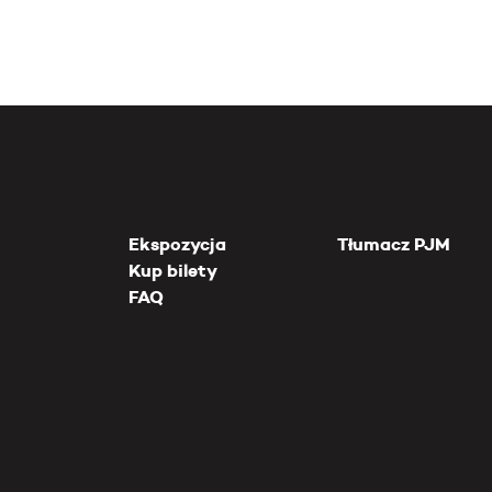
Ekspozycja
Tłumacz PJM
Kup bilety
FAQ