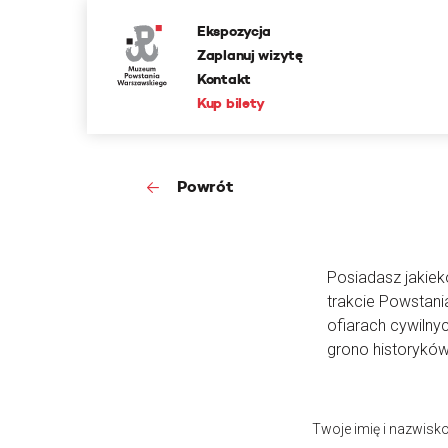
Ekspozycja
Zaplanuj wizytę
Kontakt
Kup bilety
Powrót
Posiadasz jakieko
trakcie Powstan
ofiarach cywilny
grono historyków
Twoje imię i nazwisk