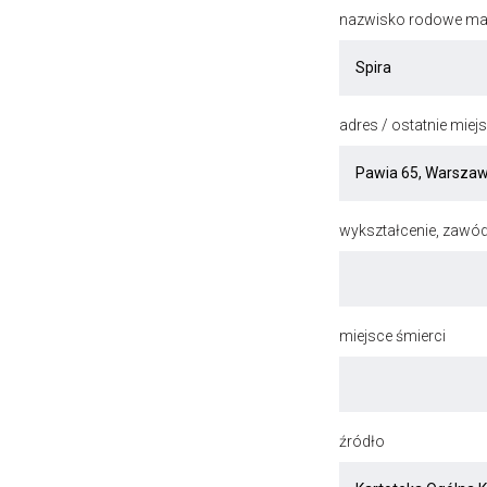
nazwisko rodowe mat
adres / ostatnie mie
wykształcenie, zawód
miejsce śmierci
źródło