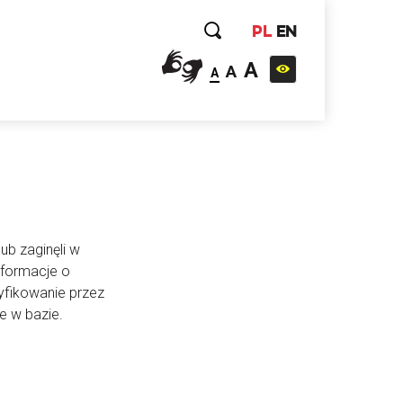
PL
EN
A
A
A
ub zaginęli w
nformacje o
yfikowanie przez
e w bazie.