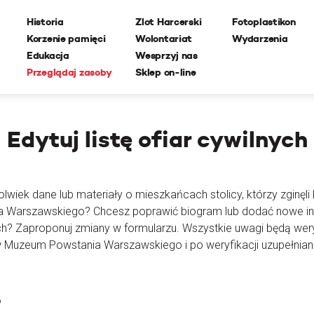
Historia
Zlot Harcerski
Fotoplastikon
Korzenie pamięci
Wolontariat
Wydarzenia
Edukacja
Wesprzyj nas
Przeglądaj zasoby
Sklep on-line
Edytuj
listę ofiar cywilnych
lwiek dane lub materiały o mieszkańcach stolicy, którzy zginęli l
ia Warszawskiego? Chcesz poprawić biogram lub dodać nowe i
ch? Zaproponuj zmiany w formularzu. Wszystkie uwagi będą wer
 Muzeum Powstania Warszawskiego i po weryfikacji uzupełnian
o