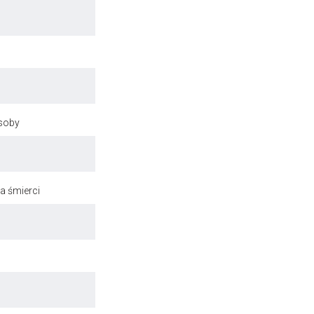
osoby
a śmierci