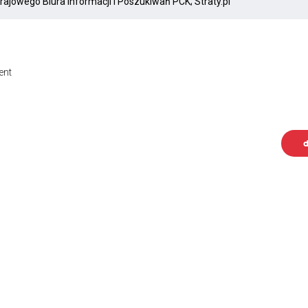
ent
d