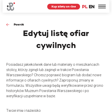
PL
EN
Kup bilety on-line
Powrót
Edytuj
listę ofiar
cywilnych
Posiadasz jakiekolwiek dane lub materiały o mieszkańcach
stolicy, którzy zginęli lub zaginęli w trakcie Powstania
Warszawskiego? Chcesz poprawić biogram lub dodać nowe
informacje o ofiarach cywilnych? Zaproponuj zmiany w
formularzu. Wszystkie uwagi będą weryfikowanie przez grono
historyków Muzeum Powstania Warszawskiego i po
weryfikacji uzupełniane w bazie.
Twoje imię i nazwisko