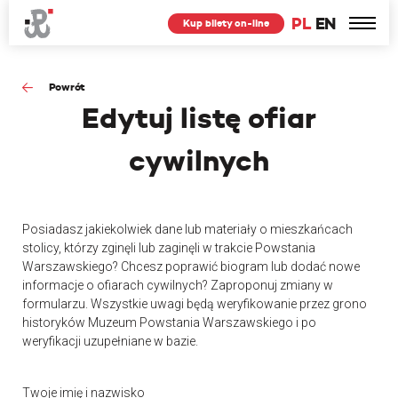
PL
EN
Kup bilety on-line
Powrót
Edytuj
listę ofiar
cywilnych
Posiadasz jakiekolwiek dane lub materiały o mieszkańcach
stolicy, którzy zginęli lub zaginęli w trakcie Powstania
Warszawskiego? Chcesz poprawić biogram lub dodać nowe
informacje o ofiarach cywilnych? Zaproponuj zmiany w
formularzu. Wszystkie uwagi będą weryfikowanie przez grono
historyków Muzeum Powstania Warszawskiego i po
weryfikacji uzupełniane w bazie.
Twoje imię i nazwisko