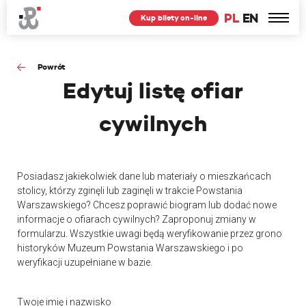
PL
EN
Kup bilety on-line
Powrót
Edytuj
listę ofiar
cywilnych
Posiadasz jakiekolwiek dane lub materiały o mieszkańcach
stolicy, którzy zginęli lub zaginęli w trakcie Powstania
Warszawskiego? Chcesz poprawić biogram lub dodać nowe
informacje o ofiarach cywilnych? Zaproponuj zmiany w
formularzu. Wszystkie uwagi będą weryfikowanie przez grono
historyków Muzeum Powstania Warszawskiego i po
weryfikacji uzupełniane w bazie.
Twoje imię i nazwisko