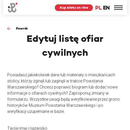
PL
EN
Kup bilety on-line
Powrót
Edytuj
listę ofiar
cywilnych
Posiadasz jakiekolwiek dane lub materiały o mieszkańcach
stolicy, którzy zginęli lub zaginęli w trakcie Powstania
Warszawskiego? Chcesz poprawić biogram lub dodać nowe
informacje o ofiarach cywilnych? Zaproponuj zmiany w
formularzu. Wszystkie uwagi będą weryfikowanie przez grono
historyków Muzeum Powstania Warszawskiego i po
weryfikacji uzupełniane w bazie.
Twoje imię i nazwisko