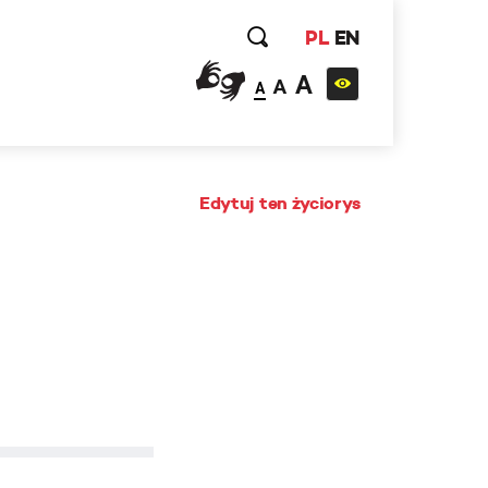
PL
EN
A
A
A
Edytuj ten życiorys