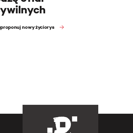
cywilnych
proponuj nowy życiorys