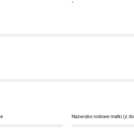
-
ie
Nazwisko rodowe matki (z d