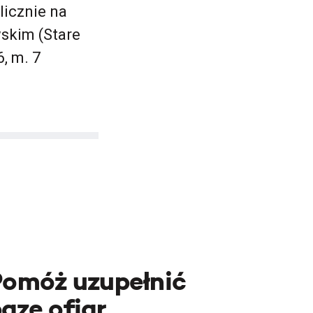
icznie na
kim (Stare
6, m. 7
Pomóż uzupełnić
azę ofiar