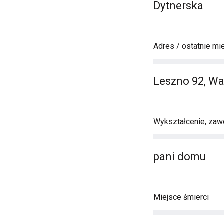
Dytnerska
Adres / ostatnie mi
Leszno 92, W
Wykształcenie, zawó
pani domu
Miejsce śmierci