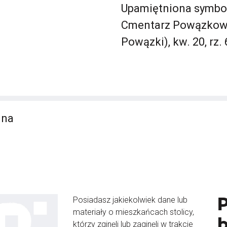
Upamiętniona symbol
Cmentarz Powązkows
Powązki), kw. 20, rz. 
nna
Posiadasz jakiekolwiek dane lub
materiały o mieszkańcach stolicy,
b
którzy zginęli lub zaginęli w trakcie