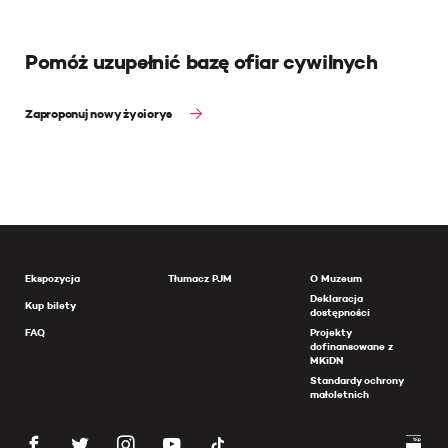
Pomóż uzupełnić bazę ofiar cywilnych
Zaproponuj nowy życiorys
Ekspozycja
Tłumacz PJM
O Muzeum
Deklaracja
Kup bilety
dostępności
FAQ
Projekty
dofinansowane z
MKiDN
Standardy ochrony
małoletnich