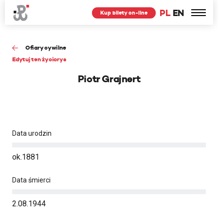
PL
EN
Kup bilety on-line
Ofiary cywilne
Edytuj ten życiorys
Piotr Grajnert
Data urodzin
ok.1881
Data śmierci
2.08.1944