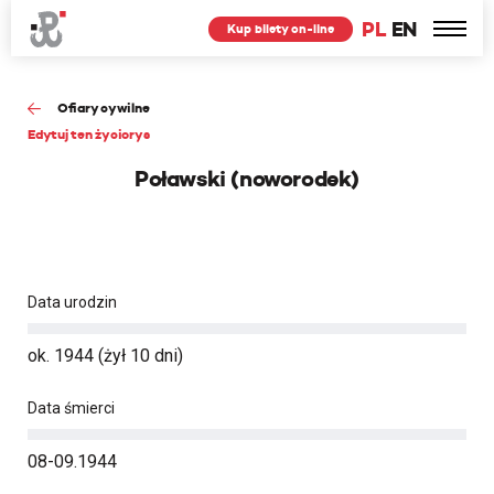
PL
EN
Kup bilety on-line
Ofiary cywilne
Edytuj ten życiorys
Poławski (noworodek)
Data urodzin
ok. 1944 (żył 10 dni)
Data śmierci
08-09.1944