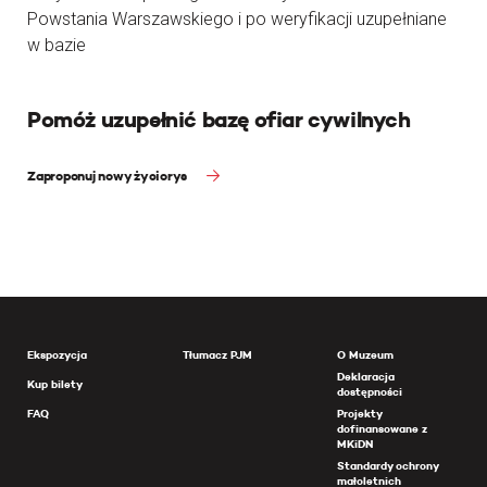
Powstania Warszawskiego i po weryfikacji uzupełniane
w bazie
Pomóż uzupełnić bazę ofiar cywilnych
Zaproponuj nowy życiorys
Ekspozycja
Tłumacz PJM
O Muzeum
Deklaracja
Kup bilety
dostępności
FAQ
Projekty
dofinansowane z
MKiDN
Standardy ochrony
małoletnich