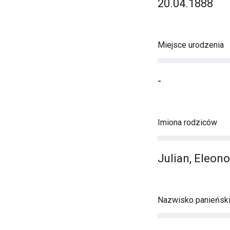
20.04.1888
Miejsce urodzenia
-
Imiona rodziców
Julian, Eleono
Nazwisko panieńsk