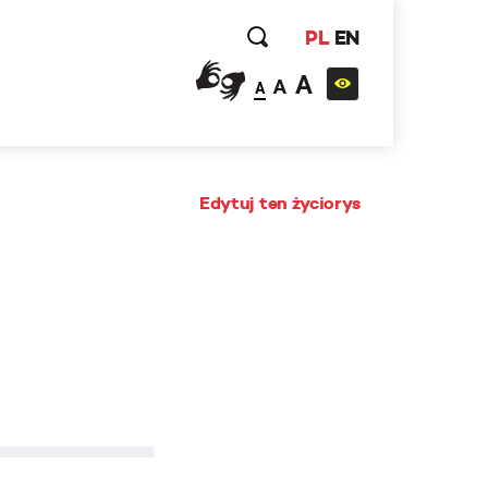
PL
EN
A
A
A
Edytuj ten życiorys