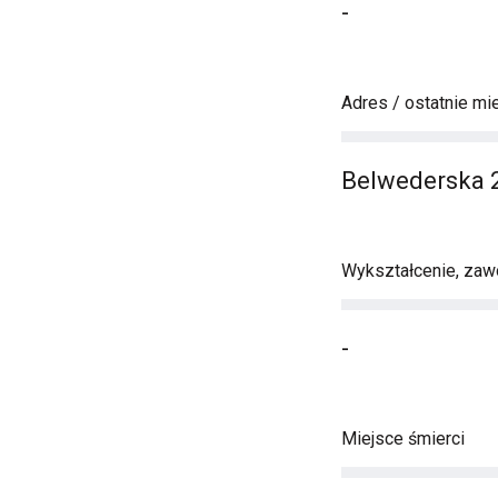
-
Adres / ostatnie mi
Belwederska 
Wykształcenie, zawó
-
Miejsce śmierci