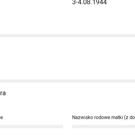
3-4.08.1944
ra
ie
Nazwisko rodowe matki (z d