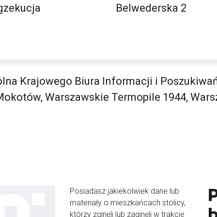
gzekucja
Belwederska 2
lna Krajowego Biura Informacji i Poszukiwa
 Mokotów, Warszawskie Termopile 1944, Wars
Posiadasz jakiekolwiek dane lub
materiały o mieszkańcach stolicy,
b
którzy zginęli lub zaginęli w trakcie