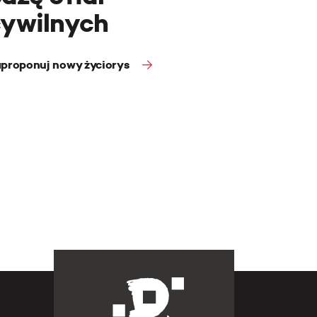
cywilnych
proponuj nowy życiorys