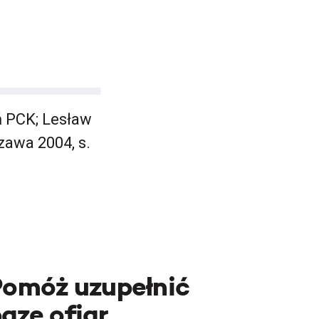
ń PCK; Lesław
zawa 2004, s.
Pomóż uzupełnić
azę ofiar