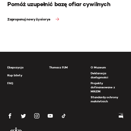
Pomóż uzupełnić bazę ofiar cywilnych
Zaproponuj nowy życiorys
Ekspozycja
Tłumacz PJM
O Muzeum
Deklaracja
Kup bilety
dostępności
FAQ
Projekty
dofinansowane z
MKiDN
Standardy ochrony
małoletnich