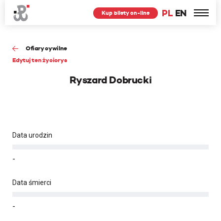
PL
EN
Kup bilety on-line
Ofiary cywilne
Edytuj ten życiorys
Ryszard Dobrucki
Data urodzin
-
Data śmierci
-