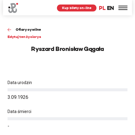
PL
EN
Kup bilety on-line
Ofiary cywilne
Edytuj ten życiorys
Ryszard Bronisław Gągała
Data urodzin
3.09.1926
Data śmierci
-