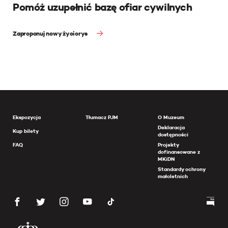
Pomóż uzupełnić bazę ofiar cywilnych
Zaproponuj nowy życiorys
Ekspozycja
Tłumacz PJM
O Muzeum
Deklaracja
Kup bilety
dostępności
FAQ
Projekty
dofinansowane z
MKiDN
Standardy ochrony
małoletnich