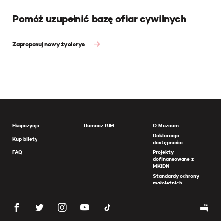
Pomóż uzupełnić bazę ofiar cywilnych
Zaproponuj nowy życiorys
Ekspozycja
Tłumacz PJM
O Muzeum
Deklaracja
Kup bilety
dostępności
FAQ
Projekty
dofinansowane z
MKiDN
Standardy ochrony
małoletnich