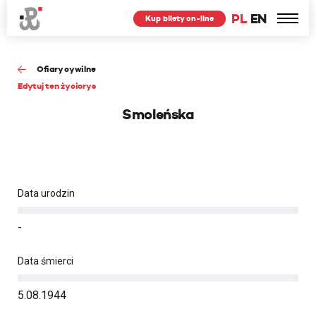
PL
EN
Kup bilety on-line
Ofiary cywilne
Edytuj ten życiorys
Smoleńska
Data urodzin
-
Data śmierci
5.08.1944