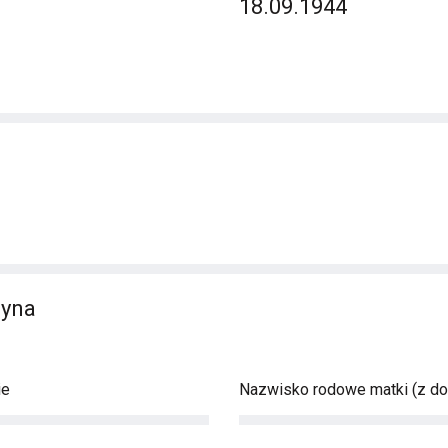
18.09.1944
zyna
ie
Nazwisko rodowe matki (z d