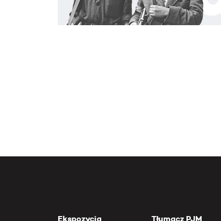
Ekspozycja
Tłumacz PJM