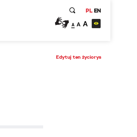
PL
EN
A
A
A
Edytuj ten życiorys