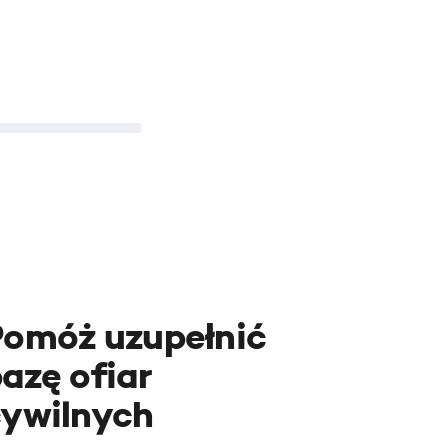
Pomóż uzupełnić
azę ofiar
cywilnych