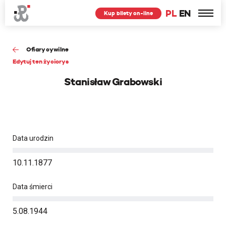
PL
EN
Kup bilety on-line
Ofiary cywilne
Edytuj ten życiorys
Stanisław Grabowski
Data urodzin
10.11.1877
Data śmierci
5.08.1944