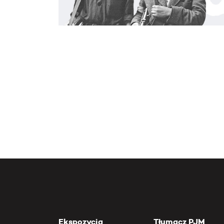
Ekspozycja
Tłumacz PJM