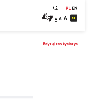
PL
EN
A
A
A
Edytuj ten życiorys