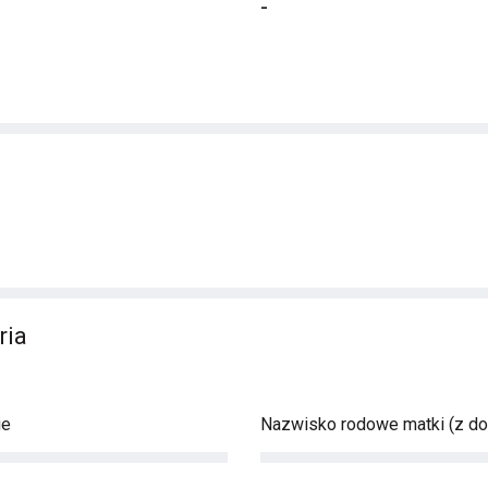
-
ria
ie
Nazwisko rodowe matki (z d