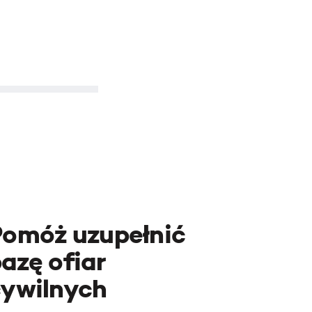
Pomóż uzupełnić
azę ofiar
cywilnych