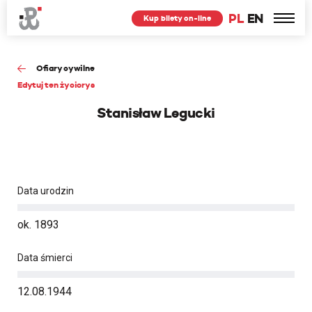
PL
EN
Kup bilety on-line
Ofiary cywilne
Edytuj ten życiorys
Stanisław Legucki
Data urodzin
ok. 1893
Data śmierci
12.08.1944