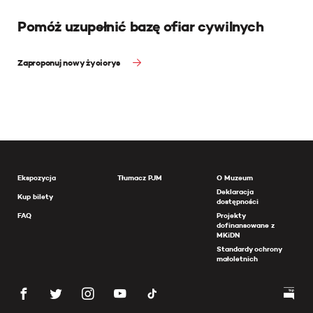
Pomóż uzupełnić bazę ofiar cywilnych
Zaproponuj nowy życiorys
Ekspozycja
Tłumacz PJM
O Muzeum
Deklaracja
Kup bilety
dostępności
FAQ
Projekty
dofinansowane z
MKiDN
Standardy ochrony
małoletnich