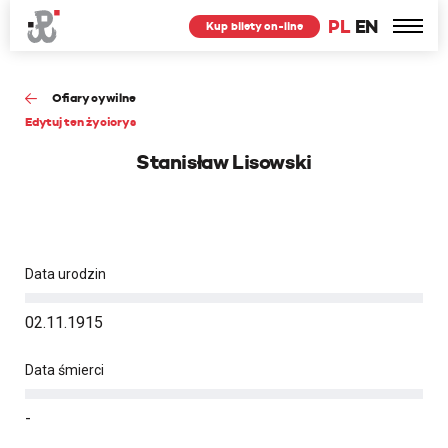
PL
EN
Kup bilety on-line
Ofiary cywilne
Edytuj ten życiorys
Stanisław Lisowski
Data urodzin
02.11.1915
Data śmierci
-