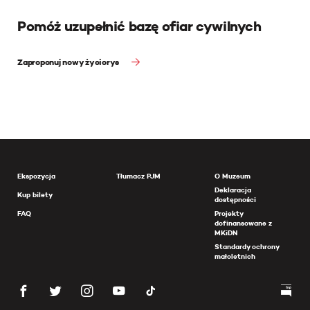
Pomóż uzupełnić bazę ofiar cywilnych
Zaproponuj nowy życiorys
Ekspozycja
Tłumacz PJM
O Muzeum
Deklaracja
Kup bilety
dostępności
FAQ
Projekty
dofinansowane z
MKiDN
Standardy ochrony
małoletnich