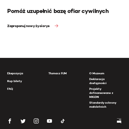
Pomóż uzupełnić bazę ofiar cywilnych
Zaproponuj nowy życiorys
Ekspozycja
Tłumacz PJM
O Muzeum
Deklaracja
Kup bilety
dostępności
FAQ
Projekty
dofinansowane z
MKiDN
Standardy ochrony
małoletnich