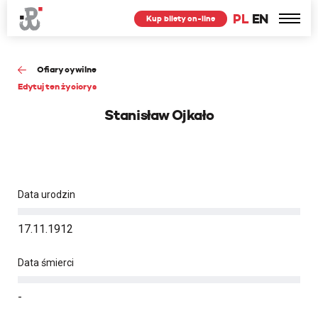
PL
EN
Kup bilety on-line
Ofiary cywilne
Edytuj ten życiorys
Stanisław Ojkało
Data urodzin
17.11.1912
Data śmierci
-